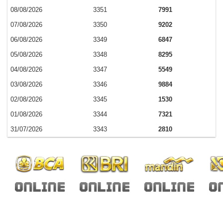
08/08/2026
3351
7991
07/08/2026
3350
9202
06/08/2026
3349
6847
05/08/2026
3348
8295
04/08/2026
3347
5549
03/08/2026
3346
9884
02/08/2026
3345
1530
01/08/2026
3344
7321
31/07/2026
3343
2810