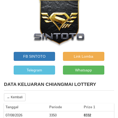
FB SINTOTO
Link Lomba
Telegram
Whatsapp
DATA KELUARAN CHIANGMAI LOTTERY
← Kembali
Tanggal
Periode
Prize 1
07/08/2026
3350
8332